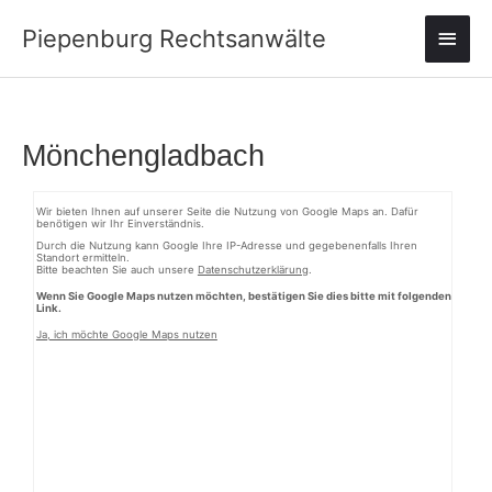
Zum
Haup
Piepenburg Rechtsanwälte
Inhalt
springen
Mönchengladbach