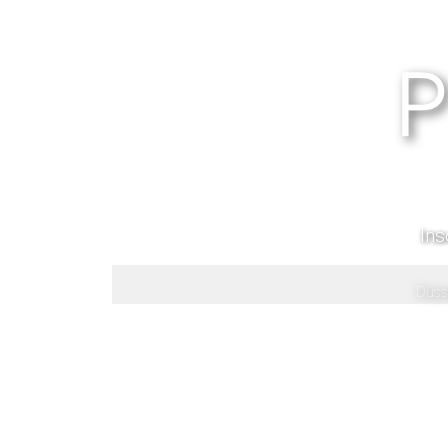
Ins
Düss