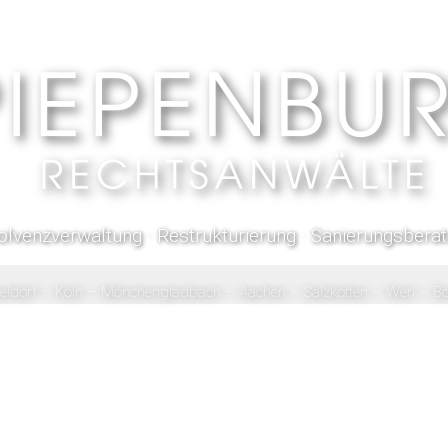
olvenzverwaltung · Restrukturierung · Sanierungsbera
eldorf
–
Köln
–
Mönchengladbach
–
Aachen
–
Salzkotten
–
Werl
–
Bo