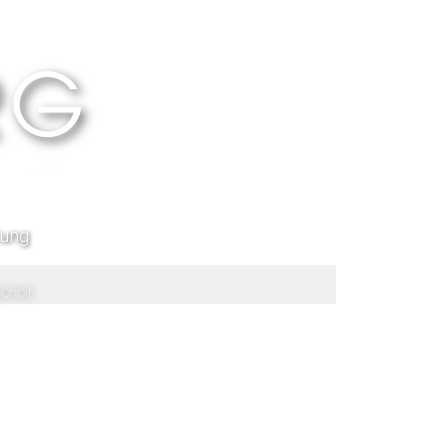
tung
cholt