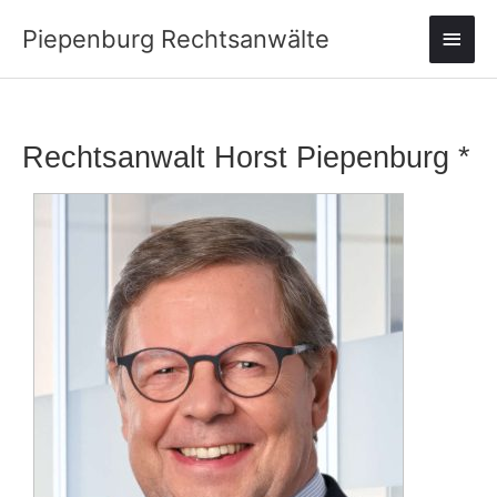
Zum
Haup
Piepenburg Rechtsanwälte
Inhalt
springen
Rechtsanwalt Horst Piepenburg *